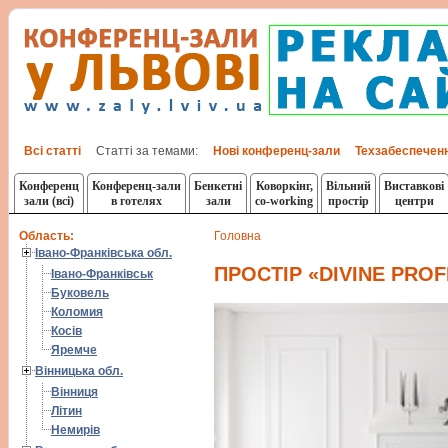
Всі статті
Статті за темами:
Нові конференц-зали
Техзабеспечен
Конференц
Конференц-зали
Бенкетні
Коворкінг,
Вільний
Виставкові
зали (всі)
в готелях
зали
co-working
простір
центри
Область:
Головна
Івано-Франківська обл.
ПРОСТІР «DIVINE PRO
Івано-Франківськ
Буковель
Коломия
Косів
Яремче
Вінницька обл.
Вінниця
Літин
Немирів