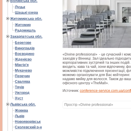
Волинська обл.
Луцьк
Шацькі озера
Житомирська обл.
Житомир
Радомишль
Закарпатська обл.
Берегове
Виноградів
Воєводино
«Divine professional» - це сучасний і 
заходів у Вінниці. Зал ідеально підходить
Жденієво
корпоративних зустрічей та інших подій
Міжгір'я
входить: кава та чай, зони відпочинку, фо
Мукачево
можливістю підключення презентації, фл
можемо організувати для Вас кейтеринг.
Перечин
надамо мийку для волосся. Також до ваш
Свалява
офісного центру «TheMall».
Тячів
Источник:
conference-service.com.ua/confha
Ужгород
Хуст
Львівська обл.
Простір «Divine professional»
Жовква
Львів
Новояворівськ
Сколевский р-н