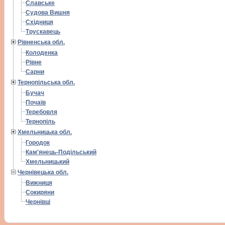
Славське
Судова Вишня
Східниця
Трускавець
Рівненська обл.
Колоденка
Рівне
Сарни
Тернопільська обл.
Бучач
Почаїв
Теребовля
Тернопіль
Хмельницька обл.
Городок
Кам'янець-Подільський
Хмельницький
Чернівецька обл.
Вижниця
Сокиряни
Чернівці