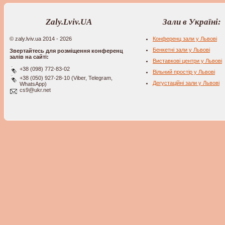
Zaly.Lviv.UA
Зали в Україні:
© zaly.lviv.ua 2014 - 2026
Конференц зали у Львові
Бенкетні зали у Львові
Звертайтесь для розміщення конференц
залів на сайті:
Виставкові центри у Львові
+38 (098) 772-83-02
Вільний простір у Львові
+38 (050) 927-28-10 (Viber, Telegram,
Дегустаційні зали у Львові
WhatsApp)
cs9@ukr.net