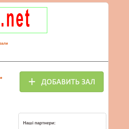
 зали
*
Наші партнери: