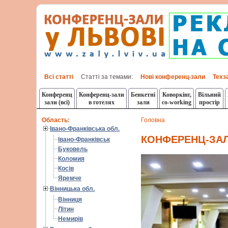
Всі статті
Статті за темами:
Нові конференц-зали
Техз
Конференц
Конференц-зали
Бенкетні
Коворкінг,
Вільний
зали (всі)
в готелях
зали
co-working
простір
Область:
Головна
Івано-Франківська обл.
КОНФЕРЕНЦ-ЗАЛ
Івано-Франківськ
Буковель
Коломия
Косів
Яремче
Вінницька обл.
Вінниця
Літин
Немирів