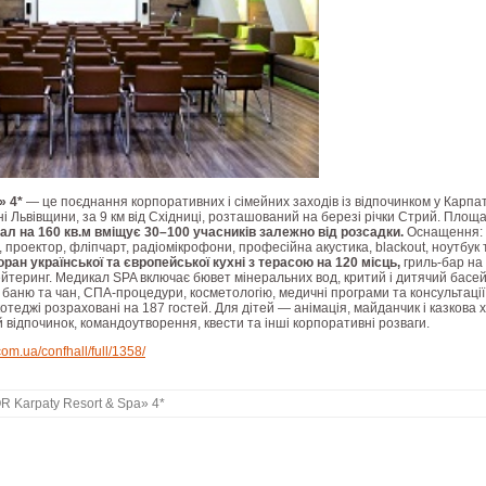
» 4*
— це поєднання корпоративних і сімейних заходів із відпочинком у Карпат
і Львівщини, за 9 км від Східниці, розташований на березі річки Стрий. Площ
л на 160 кв.м вміщує 30–100 учасників залежно від розсадки.
Оснащення:
, проектор, фліпчарт, радіомікрофони, професійна акустика, blackout, ноутбук т
ран української та європейської кухні з терасою на 120 місць,
гриль-бар на 
ейтеринг. Медикал SPA включає бювет мінеральних вод, критий і дитячий басей
, баню та чан, СПА-процедури, косметологію, медичні програми та консультації
отеджі розраховані на 187 гостей. Для дітей — анімація, майданчик і казкова 
й відпочинок, командоутворення, квести та інші корпоративні розваги.
om.ua/confhall/full/1358/
 Karpaty Resort & Spa» 4*