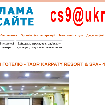
абеспечення
Організація конференцій
Тематичні заходи
Дегустаційні
Виставкові
Loft, дахи, тераси, оpen air, beauty,
центри
кулінарні, спорт та ін. майданчики
 ГОТЕЛЮ «TAOR KARPATY RESORT & SPA» 4