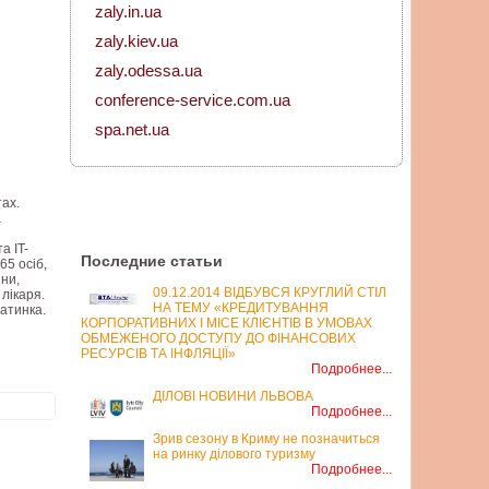
zaly.in.ua
zaly.kiev.ua
zaly.odessa.ua
conference-service.com.ua
spa.net.ua
ах.
а
а IT-
Последние статьи
65 осіб,
ни,
09.12.2014 ВІДБУВСЯ КРУГЛИЙ СТІЛ
 лікаря.
НА ТЕМУ «КРЕДИТУВАННЯ
хатинка.
КОРПОРАТИВНИХ І MICE КЛІЄНТІВ В УМОВАХ
ОБМЕЖЕНОГО ДОСТУПУ ДО ФІНАНСОВИХ
РЕСУРСІВ ТА ІНФЛЯЦІЇ»
Подробнее...
ДІЛОВІ НОВИНИ ЛЬВОВА
Подробнее...
Зрив сезону в Криму не позначиться
на ринку ділового туризму
Подробнее...