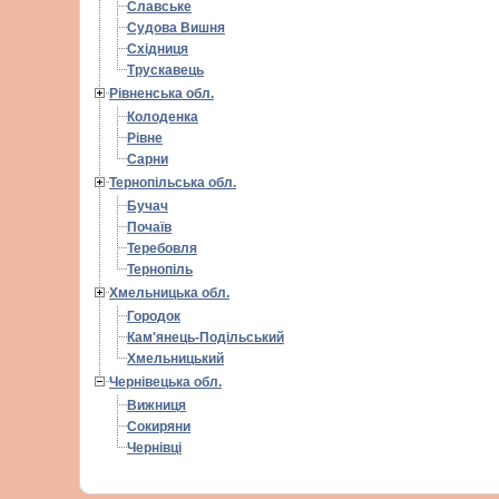
Славське
Судова Вишня
Східниця
Трускавець
Рівненська обл.
Колоденка
Рівне
Сарни
Тернопільська обл.
Бучач
Почаїв
Теребовля
Тернопіль
Хмельницька обл.
Городок
Кам'янець-Подільський
Хмельницький
Чернівецька обл.
Вижниця
Сокиряни
Чернівці