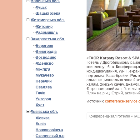
Волинська обл.
Луцьк
Шацькі озера
Житомирська обл.
Житомир
Радомишль
Закарпатська обл.
Берегове
Виноградів
Воєводино
«
TAOR
Karpaty
Resort
&
SPA
Готель у Дрогобицькому район
Жденієво
коиплексу - 6 га.
Конференц-за
Міжгір'я
кондиціонування, Wi-Fi, екран
Мукачево
підтримка. Кава-брейки.
Ресто
альтанки, мангальна зона й к
Перечин
хамам, фінську сауну, джакузі
Свалява
Є тренажерний зал. Готель і к
Пляж на річці Стрий, активни
Тячів
Ужгород
Источник:
conference-service.c
Хуст
Львівська обл.
Конференц-зал готелю «TAOR
Жовква
Львів
Новояворівськ
Сколевский р-н