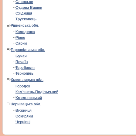
Славське
Судова Вишня
Східниця
Трускавець
Рівненська обл.
Колоденка
Рівне
Сарни
Тернопільська обл.
Бучач
Почаїв
Теребовля
Тернопіль
Хмельницька обл.
Городок
Кам'янець-Подільський
Хмельницький
Чернівецька обл.
Вижниця
Сокиряни
Чернівці