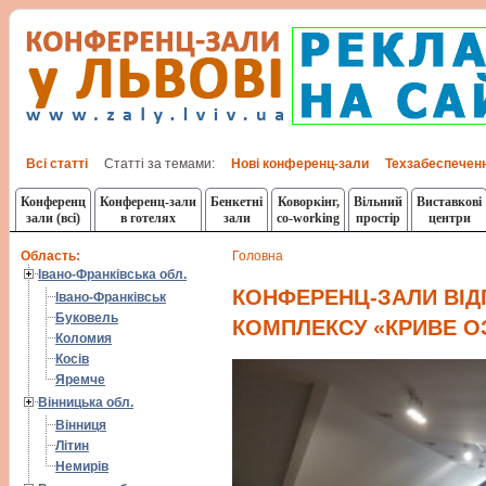
Всі статті
Статті за темами:
Нові конференц-зали
Техзабеспечен
Конференц
Конференц-зали
Бенкетні
Коворкінг,
Вільний
Виставкові
зали (всі)
в готелях
зали
co-working
простір
центри
Область:
Головна
Івано-Франківська обл.
КОНФЕРЕНЦ-ЗАЛИ ВІ
Івано-Франківськ
Буковель
КОМПЛЕКСУ «КРИВЕ О
Коломия
Косів
Яремче
Вінницька обл.
Вінниця
Літин
Немирів