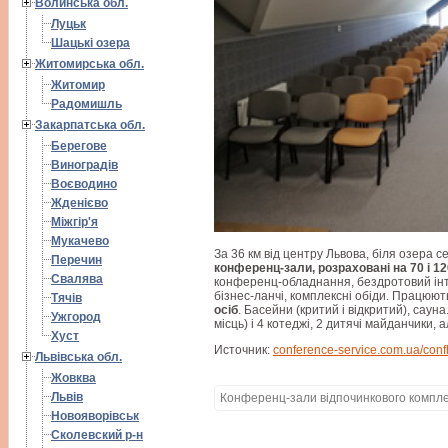
Волинська обл.
Луцьк
Шацькі озера
Житомирська обл.
Житомир
Радомишль
Закарпатська обл.
Берегове
Виноградів
Воєводино
Жденієво
Міжгір'я
Мукачево
За 36 км від центру Львова, біля озера с
Перечин
конференц-зали, розраховані на 70 і 12
Свалява
конференц-обладнання, бездротовий інт
бізнес-ланчі, комплексні обіди. Працюю
Тячів
осіб
. Басейни (критий і відкритий), саун
Ужгород
місць) і 4 котеджі, 2 дитячі майданчики, 
Хуст
Источник:
conference-service.com.ua/confha
Львівська обл.
Жовква
Львів
Конференц-зали відпочинкового компл
Новояворівськ
Сколевский р-н