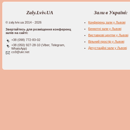
Zaly.Lviv.UA
Зали в Україні:
© zaly.lviv.ua 2014 - 2026
Конференц зали у Львові
Бенкетні зали у Львові
Звертайтесь для розміщення конференц
залів на сайті:
Виставкові центри у Львові
+38 (098) 772-83-02
Вільний простір у Львові
+38 (050) 927-28-10 (Viber, Telegram,
Дегустаційні зали у Львові
WhatsApp)
cs9@ukr.net