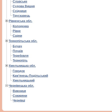
Славське
Судова Вишня
Східниця
Трускавець
Рівненська обл.
Колоденка
Рівне
Сарни
Тернопільська обл.
Бучач
Почаїв
Теребовля
Тернопіль
Хмельницька обл.
Городок
Кам'янець-Подільський
Хмельницький
Чернівецька обл.
Вижниця
Сокиряни
Чернівці