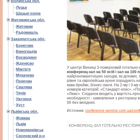
Волинська обл.
Луцьк
Шацькі озера
Житомирська обл.
Житомир
Радомишль
Закарпатська обл.
Берегове
Виноградів
Воєводино
Жденієво
У центрі Вінниці 3-поверховий готельно
Міжгір'я
конференц-зал на 50 осіб і зал на 100
Мукачево
найрізноманітніших заходів, як ділових, 
рівня та європейська кухня порадують н
Перечин
кава-брейки, бізнес-ланчі. На 2-му і 3-м
Свалява
номерів категорій: «Стандарт-клас», «П
Тячів
«Люкс». Сніданок входить у вартість прож
необхідності - замовлення з ресторану в
Ужгород
00 без вихідних.
Хуст
Источник:
conference-service.com.ua/confha
Львівська обл.
Жовква
Львів
КОНФЕРЕНЦ-ЗАЛ ГОТЕЛЬНО-РЕСТОР
Новояворівськ
Сколевский р-н