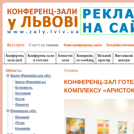
Всі статті
Статті за темами:
Нові конференц-зали
Техзабеспечен
Конференц
Конференц-зали
Бенкетні
Коворкінг,
Вільний
Виставкові
зали (всі)
в готелях
зали
co-working
простір
центри
Область:
Головна
Івано-Франківська обл.
КОНФЕРЕНЦ-ЗАЛ ГОТ
Івано-Франківськ
Буковель
КОМПЛЕКСУ «АРИСТОК
Коломия
Косів
Яремче
Вінницька обл.
Вінниця
Літин
Немирів