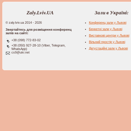
Zaly.Lviv.UA
Зали в Україні:
© zaly.lviv.ua 2014 - 2026
Конференц зали у Львові
Бенкетні зали у Львові
Звертайтесь для розміщення конференц
залів на сайті:
Виставкові центри у Львові
+38 (098) 772-83-02
Вільний простір у Львові
+38 (050) 927-28-10 (Viber, Telegram,
Дегустаційні зали у Львові
WhatsApp)
cs9@ukr.net