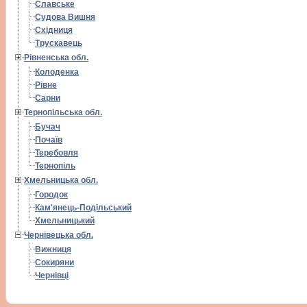
Славське
Судова Вишня
Східниця
Трускавець
Рівненська обл.
Колоденка
Рівне
Сарни
Тернопільська обл.
Бучач
Почаїв
Теребовля
Тернопіль
Хмельницька обл.
Городок
Кам'янець-Подільський
Хмельницький
Чернівецька обл.
Вижниця
Сокиряни
Чернівці