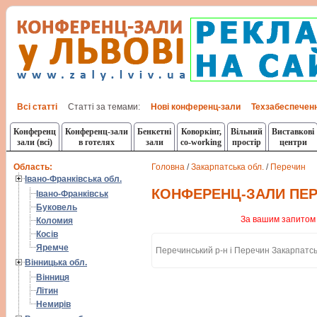
Всі статті
Статті за темами:
Нові конференц-зали
Техзабеспечен
Конференц
Конференц-зали
Бенкетні
Коворкінг,
Вільний
Виставкові
зали (всі)
в готелях
зали
co-working
простір
центри
Область:
Головна
/
Закарпатська обл.
/
Перечин
Івано-Франківська обл.
КОНФЕРЕНЦ-ЗАЛИ ПЕ
Івано-Франківськ
Буковель
За вашим запитом 
Коломия
Косів
Яремче
Перечинський р-н і Перечин Закарпатсь
Вінницька обл.
Вінниця
Літин
Немирів