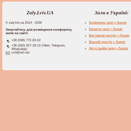
Zaly.Lviv.UA
Зали в Україні:
© zaly.lviv.ua 2014 - 2026
Конференц зали у Львові
Бенкетні зали у Львові
Звертайтесь для розміщення конференц
залів на сайті:
Виставкові центри у Львові
+38 (098) 772-83-02
Вільний простір у Львові
+38 (050) 927-28-10 (Viber, Telegram,
Дегустаційні зали у Львові
WhatsApp)
cs9@ukr.net