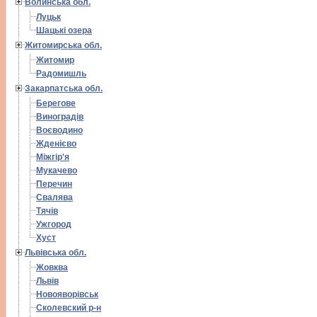
Волинська обл.
Луцьк
Шацькі озера
Житомирська обл.
Житомир
Радомишль
Закарпатська обл.
Берегове
Виноградів
Воєводино
Жденієво
Міжгір'я
Мукачево
Перечин
Свалява
Тячів
Ужгород
Хуст
Львівська обл.
Жовква
Львів
Новояворівськ
Сколевский р-н