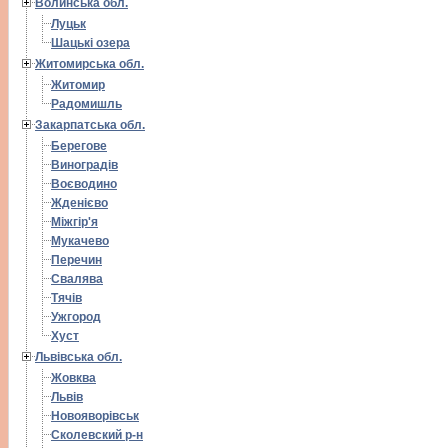
Волинська обл.
Луцьк
Шацькі озера
Житомирська обл.
Житомир
Радомишль
Закарпатська обл.
Берегове
Виноградів
Воєводино
Жденієво
Міжгір'я
Мукачево
Перечин
Свалява
Тячів
Ужгород
Хуст
Львівська обл.
Жовква
Львів
Новояворівськ
Сколевский р-н