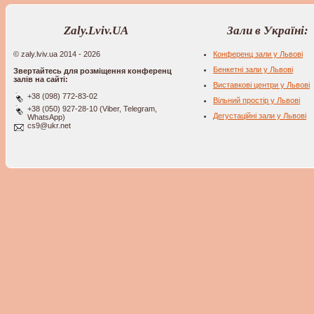
Zaly.Lviv.UA
Зали в Україні:
© zaly.lviv.ua 2014 - 2026
Конференц зали у Львові
Бенкетні зали у Львові
Звертайтесь для розміщення конференц
залів на сайті:
Виставкові центри у Львові
+38 (098) 772-83-02
Вільний простір у Львові
+38 (050) 927-28-10 (Viber, Telegram,
Дегустаційні зали у Львові
WhatsApp)
cs9@ukr.net