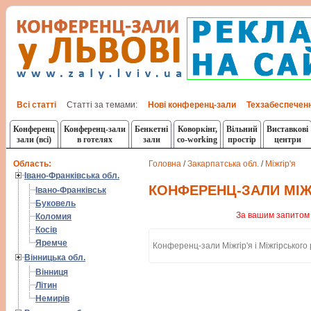
Всі статті
Статті за темами:
Нові конференц-зали
Техзабеспечен
Конференц
Конференц-зали
Бенкетні
Коворкінг,
Вільний
Виставкові
зали (всі)
в готелях
зали
co-working
простір
центри
Область:
Головна
/
Закарпатська обл.
/
Міжгір'я
Івано-Франківська обл.
КОНФЕРЕНЦ-ЗАЛИ МІЖ
Івано-Франківськ
Буковель
За вашим запитом 
Коломия
Косів
Яремче
Конференц-зали Міжгір'я і Міжгірського
Вінницька обл.
Вінниця
Літин
Немирів