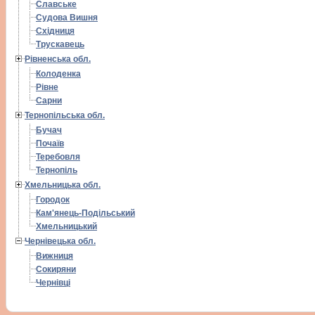
Славське
Судова Вишня
Східниця
Трускавець
Рівненська обл.
Колоденка
Рівне
Сарни
Тернопільська обл.
Бучач
Почаїв
Теребовля
Тернопіль
Хмельницька обл.
Городок
Кам'янець-Подільський
Хмельницький
Чернівецька обл.
Вижниця
Сокиряни
Чернівці