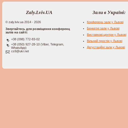
Zaly.Lviv.UA
Зали в Україні:
© zaly.lviv.ua 2014 - 2026
Конференц зали у Львові
Бенкетні зали у Львові
Звертайтесь для розміщення конференц
залів на сайті:
Виставкові центри у Львові
+38 (098) 772-83-02
Вільний простір у Львові
+38 (050) 927-28-10 (Viber, Telegram,
Дегустаційні зали у Львові
WhatsApp)
cs9@ukr.net