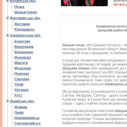
включені
Волинська обл.
Читати д
Луцьк
Шацькі озера
Житомирська обл.
Житомир
Конференц-зали н
Радомишль
Шацький район В
Закарпатська обл.
Берегове
Шацькі озера
, або Шацьке поозер’я – м
Виноградів
чистому регіоні Волинської області Укр
Воєводино
включає 30 озер у Шацькому та Любомл
Жденієво
Серед цих лісових масивів побудовано ч
Міжгір'я
будинків відпочинку і котеджів, де можн
Шацьких озерах
(або приміщення, де є
Мукачево
знаменитому пансіонаті на 600 спальних
Перечин
місць. Щоправда, слід зазначити, що д
Свалява
реконструювалися, тому сервіс тут відп
пропонує доволі непогані
конференц-з
Тячів
Ужгород
Місця відпочинку та розміщення в осно
Хуст
Світязь. Як відомо, Світязь – друге за 
Азовське море, в 4 рази! Його ще нази
Львівська обл.
озера – одна з найчистіших місцевостей 
Жовква
Головною визначною пам’яткою
Шацьки
Львів
році в районі був створений Шацький 
Новояворівськ
охорони природи. Площа заповідника ст
відвідати еколого-пізнавальний маршрут
Сколевский р-н