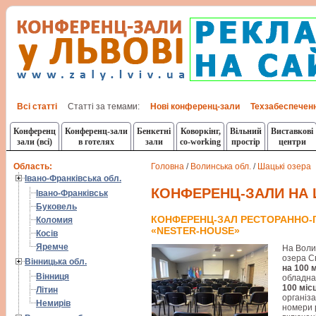
Всі статті
Статті за темами:
Нові конференц-зали
Техзабеспечен
Конференц
Конференц-зали
Бенкетні
Коворкінг,
Вільний
Виставкові
зали (всі)
в готелях
зали
co-working
простір
центри
Область:
Головна
/
Волинська обл.
/
Шацькі озера
Івано-Франківська обл.
КОНФЕРЕНЦ-ЗАЛИ НА
Івано-Франківськ
Буковель
КОНФЕРЕНЦ-ЗАЛ РЕСТОРАННО-
Коломия
«NESTER-HOUSE»
Косів
Яремче
На Волин
озера С
Вінницька обл.
на 100 
Вінниця
обладна
100 міс
Літин
організа
Немирів
номери р