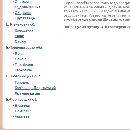
Славське
Береги водойм пологі, тому вода прогрі
хоча місцями є заболочені ділянки. Але 
Судова Вишня
то навіть на глибині 8 м видно піщане 
Східниця
оздоровитесь. Усе налаштовує тут на т
Трускавець
в
конференц-залах на Щацьких озера
Рівненська обл.
Запрошуємо
орендувати конференц-з
Колоденка
Рівне
Сарни
Тернопільська обл.
Бучач
Почаїв
Теребовля
Тернопіль
Хмельницька обл.
Городок
Кам'янець-Подільський
Хмельницький
Чернівецька обл.
Вижниця
Сокиряни
Чернівці