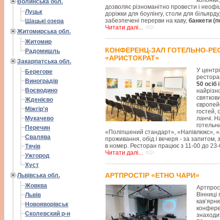
колонки,
Волинська обл.
дозволяє різноманітно провести і неофі
Луцьк
доріжки для боулінгу, столи для більярду
забезпечені перерви на каву,
банкети (п
Шацькі озера
Читати далі...
Житомирська обл.
Житомир
КОНФЕРЕНЦ-ЗАЛ ГОТЕЛЬНО-РЕ
Радомишль
«АРИСТОКРАТ»
Закарпатська обл.
У центрі
Берегове
рестора
Виноградів
50 осіб 
Воєводино
найрізно
святкови
Жденієво
європей
Міжгір'я
гостей, 
Мукачево
ланчі. Н
готельни
Перечин
«Поліпшений стандарт», «Напівлюкс», «Л
Свалява
проживання, обід і вечеря - за запитом,
в номер. Ресторан працює з 11-00 до 23-
Тячів
Читати далі...
Ужгород
Хуст
АРТПРОСТІР «ЕТНО ЧАРИ»
Львівська обл.
Жовква
Артпрост
Вінниці
Львів
кав’ярню
Новояворівськ
конферен
Сколевский р-н
знаходит