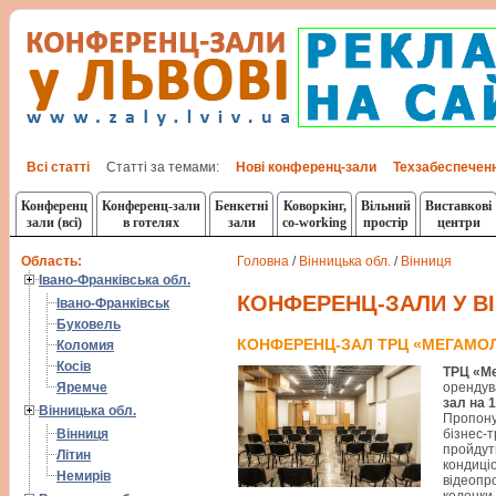
Всі статті
Статті за темами:
Нові конференц-зали
Техзабеспечен
Конференц
Конференц-зали
Бенкетні
Коворкінг,
Вільний
Виставкові
зали (всі)
в готелях
зали
co-working
простір
центри
Область:
Головна
/
Вінницька обл.
/
Вінниця
Івано-Франківська обл.
КОНФЕРЕНЦ-ЗАЛИ У В
Івано-Франківськ
Буковель
КОНФЕРЕНЦ-ЗАЛ ТРЦ «МЕГАМО
Коломия
Косів
ТРЦ «М
Яремче
орендув
зал на 1
Вінницька обл.
Пропону
Вінниця
бізнес-
пройдут
Літин
кондиціо
Немирів
відеопр