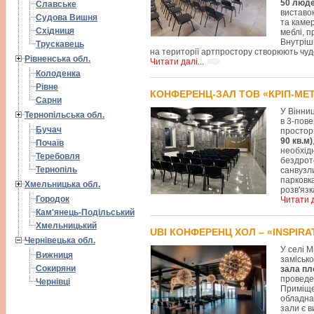
50 люд
Славське
виставок
Судова Вишня
та камер
Східниця
меблі, п
Внутрішн
Трускавець
на території артпростору створюють чуд
Рівненська обл.
Читати далі...
Колоденка
Рівне
КОНФЕРЕНЦ-ЗАЛ ТОВ «КРІП-МЕ
Сарни
У Вінниц
Тернопільська обл.
в 3-пов
Бучач
простор
90 кв.м)
Почаїв
необхід
Теребовля
бездрот
Тернопіль
санвузл
парковка
Хмельницька обл.
розв'язк
Городок
Читати д
Кам'янець-Подільський
Хмельницький
UBI КОНФЕРЕНЦ ХОЛ – «INSPIRA
Чернівецька обл.
У селі М
Вижниця
заміськ
Сокиряни
зала пл
проведе
Чернівці
Приміще
обладна
зали є в