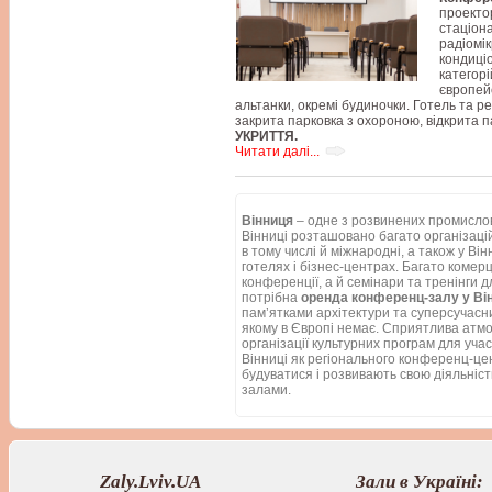
проектор
стаціон
радіомік
кондиціо
категорі
європей
альтанки, окремі будиночки. Готель та 
закрита парковка з охороною, відкрита п
УКРИТТЯ.
Читати далі...
Вінниця
– одне з розвинених промислови
Вінниці розташовано багато організацій
в тому числі й міжнародні, а також у Ві
готелях і бізнес-центрах. Багато комер
конференції, а й семінари та тренінги д
потрібна
оренда конференц-залу у Ві
пам’ятками архітектури та суперсучасн
якому в Європі немає. Сприятлива атмо
організації культурних програм для уча
Вінниці як регіонального конференц-це
будуватися і розвивають свою діяльніст
залами.
Zaly.Lviv.UA
Зали в Україні: