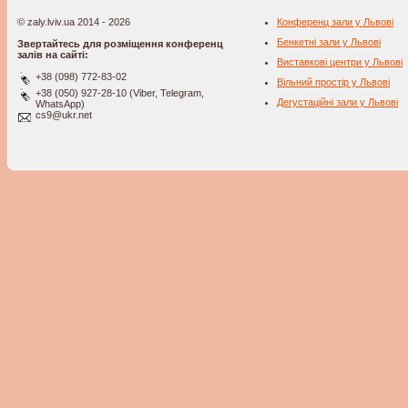
© zaly.lviv.ua 2014 - 2026
Конференц зали у Львові
Бенкетні зали у Львові
Звертайтесь для розміщення конференц
залів на сайті:
Виставкові центри у Львові
+38 (098) 772-83-02
Вільний простір у Львові
+38 (050) 927-28-10 (Viber, Telegram,
Дегустаційні зали у Львові
WhatsApp)
cs9@ukr.net