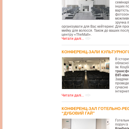
семінарі
інших п
вартість
фотозони
можливі
зручна 
організувати для Вас кейтеринг. Для пр
мийку для волосся. Також до ваших посл
центру «TheMall».
Читати далі...
КОНФЕРЕНЦ-ЗАЛИ КУЛЬТУРНОГО
В істори
обласної
ім. Коцб
трансфо
ВІП-кім
Завдяки
проведе
сучасне
інтернет
Читати далі...
КОНФЕРЕНЦ-ЗАЛ ГОТЕЛЬНО-РЕ
“ДУБОВИЙ ГАЙ”
Готельн
поруч із
Конфере