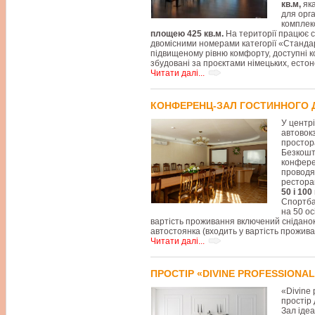
кв.м,
яка
для орга
комплек
площею 425 кв.м.
На території працює 
двомісними номерами категорії «Стандарт
підвищеному рівню комфорту, доступні ко
збудовані за проєктами німецьких, естонс
Читати далі...
КОНФЕРЕНЦ-ЗАЛ ГОСТИННОГО 
У центрі 
автовокз
просто
Безкошт
конфере
проводя
рестора
50 і 100
Спортба
на 50 ос
вартість проживання включений сніданок
автостоянка (входить у вартість прожива
Читати далі...
ПРОСТІР «DIVINE PROFESSIONAL
«Divine 
простір 
Зал іде