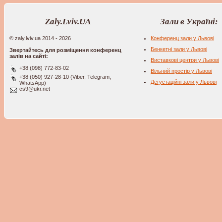
Zaly.Lviv.UA
Зали в Україні:
© zaly.lviv.ua 2014 - 2026
Конференц зали у Львові
Бенкетні зали у Львові
Звертайтесь для розміщення конференц
залів на сайті:
Виставкові центри у Львові
+38 (098) 772-83-02
Вільний простір у Львові
+38 (050) 927-28-10 (Viber, Telegram,
Дегустаційні зали у Львові
WhatsApp)
cs9@ukr.net