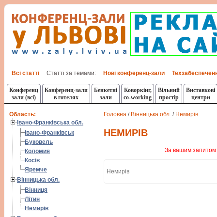
Всі статті
Статті за темами:
Нові конференц-зали
Техзабеспечен
Конференц
Конференц-зали
Бенкетні
Коворкінг,
Вільний
Виставкові
зали (всі)
в готелях
зали
co-working
простір
центри
Область:
Головна
/
Вінницька обл.
/
Немирів
Івано-Франківська обл.
НЕМИРІВ
Івано-Франківськ
Буковель
За вашим запитом 
Коломия
Косів
Яремче
Немирів
Вінницька обл.
Вінниця
Літин
Немирів