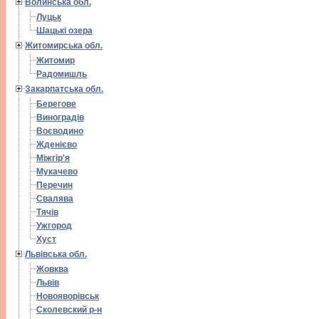
Волинська обл.
Луцьк
Шацькі озера
Житомирська обл.
Житомир
Радомишль
Закарпатська обл.
Берегове
Виноградів
Воєводино
Жденієво
Міжгір'я
Мукачево
Перечин
Свалява
Тячів
Ужгород
Хуст
Львівська обл.
Жовква
Львів
Новояворівськ
Сколевский р-н