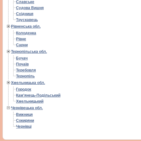
Славське
Судова Вишня
Східниця
Трускавець
Рівненська обл.
Колоденка
Рівне
Сарни
Тернопільська обл.
Бучач
Почаїв
Теребовля
Тернопіль
Хмельницька обл.
Городок
Кам'янець-Подільський
Хмельницький
Чернівецька обл.
Вижниця
Сокиряни
Чернівці