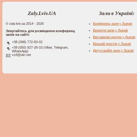
Zaly.Lviv.UA
Зали в Україні:
© zaly.lviv.ua 2014 - 2026
Конференц зали у Львові
Бенкетні зали у Львові
Звертайтесь для розміщення конференц
залів на сайті:
Виставкові центри у Львові
+38 (098) 772-83-02
Вільний простір у Львові
+38 (050) 927-28-10 (Viber, Telegram,
Дегустаційні зали у Львові
WhatsApp)
cs9@ukr.net