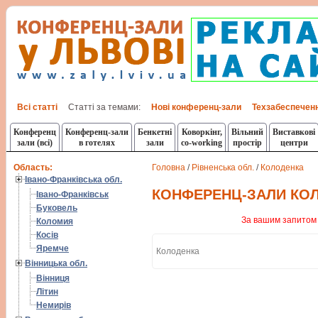
Всі статті
Статті за темами:
Нові конференц-зали
Техзабеспечен
Конференц
Конференц-зали
Бенкетні
Коворкінг,
Вільний
Виставкові
зали (всі)
в готелях
зали
co-working
простір
центри
Область:
Головна
/
Рівненська обл.
/
Колоденка
Івано-Франківська обл.
КОНФЕРЕНЦ-ЗАЛИ КО
Івано-Франківськ
Буковель
За вашим запитом 
Коломия
Косів
Яремче
Колоденка
Вінницька обл.
Вінниця
Літин
Немирів