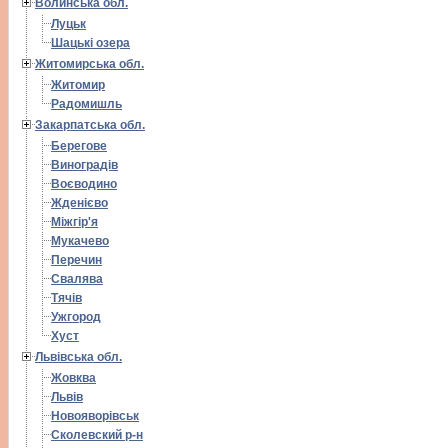
Волинська обл.
Луцьк
Шацькі озера
Житомирська обл.
Житомир
Радомишль
Закарпатська обл.
Берегове
Виноградів
Воєводино
Жденієво
Міжгір'я
Мукачево
Перечин
Свалява
Тячів
Ужгород
Хуст
Львівська обл.
Жовква
Львів
Новояворівськ
Сколевский р-н