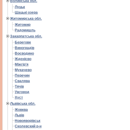
Волинська обл.
Луцьк
Шацькі озера
Житомирська обл.
Житомир
Радомишль
Закарпатська обл.
Берегове
Виноградів
Воєводино
Жденієво
Міжгір'я
Мукачево
Перечин
Свалява
Тячів
Ужгород
Хуст
Львівська обл.
Жовква
Львів
Новояворівськ
Сколевский р-н