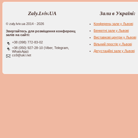
Zaly.Lviv.UA
Зали в Україні:
© zaly.lviv.ua 2014 - 2026
Конференц зали у Львові
Бенкетні зали у Львові
Звертайтесь для розміщення конференц
залів на сайті:
Виставкові центри у Львові
+38 (098) 772-83-02
Вільний простір у Львові
+38 (050) 927-28-10 (Viber, Telegram,
Дегустаційні зали у Львові
WhatsApp)
cs9@ukr.net