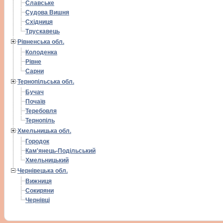
Славське
Судова Вишня
Східниця
Трускавець
Рівненська обл.
Колоденка
Рівне
Сарни
Тернопільська обл.
Бучач
Почаїв
Теребовля
Тернопіль
Хмельницька обл.
Городок
Кам'янець-Подільський
Хмельницький
Чернівецька обл.
Вижниця
Сокиряни
Чернівці