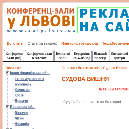
Всі статті
Статті за темами:
Нові конференц-зали
Техзабеспечен
Конференц
Конференц-зали
Бенкетні
Коворкінг,
Вільний
Виставкові
зали (всі)
в готелях
зали
co-working
простір
центри
Область:
Головна
/
Львівська обл.
/
Судова Вишня
Івано-Франківська обл.
СУДОВА ВИШНЯ
Івано-Франківськ
Буковель
За вашим запитом 
Коломия
Косів
Яремче
Судова Вишня - місто на Львівщині.
Вінницька обл.
Вінниця
Літин
Немирів