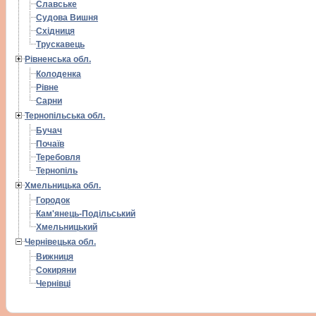
Славське
Судова Вишня
Східниця
Трускавець
Рівненська обл.
Колоденка
Рівне
Сарни
Тернопільська обл.
Бучач
Почаїв
Теребовля
Тернопіль
Хмельницька обл.
Городок
Кам'янець-Подільський
Хмельницький
Чернівецька обл.
Вижниця
Сокиряни
Чернівці