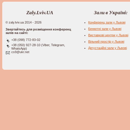
Zaly.Lviv.UA
Зали в Україні:
© zaly.lviv.ua 2014 - 2026
Конференц зали у Львові
Бенкетні зали у Львові
Звертайтесь для розміщення конференц
залів на сайті:
Виставкові центри у Львові
+38 (098) 772-83-02
Вільний простір у Львові
+38 (050) 927-28-10 (Viber, Telegram,
Дегустаційні зали у Львові
WhatsApp)
cs9@ukr.net