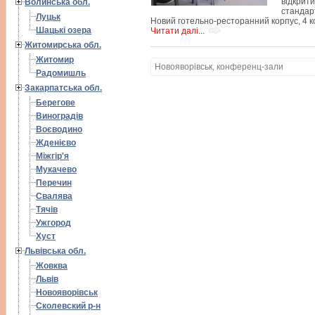
відкрити
Волинська обл.
стандарт
Луцьк
Новий готельно-ресторанний корпус, 4 ко
Шацькі озера
Читати далі...
Житомирська обл.
Житомир
Новояворівськ, конференц-зали
Радомишль
Закарпатська обл.
Берегове
Виноградів
Воєводино
Жденієво
Міжгір'я
Мукачево
Перечин
Свалява
Тячів
Ужгород
Хуст
Львівська обл.
Жовква
Львів
Новояворівськ
Сколевский р-н