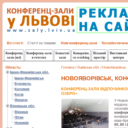
Всі статті
Статті за темами:
Нові конференц-зали
Техзабеспечен
Конференц
Конференц-зали
Бенкетні
Коворкінг,
Вільний
Виставкові
зали (всі)
в готелях
зали
co-working
простір
центри
Область:
Головна
/
Львівська обл.
/
Новояворівськ
Івано-Франківська обл.
НОВОЯВОРІВСЬК, КОН
Івано-Франківськ
Буковель
КОНФЕРЕНЦ-ЗАЛИ ВІДПОЧИНКО
Коломия
ОЗЕРО»
Косів
Яремче
У Новояв
кордону 
Вінницька обл.
сосновим
Вінниця
конфере
конферен
Літин
кава-бре
Немирів
60, 80 і