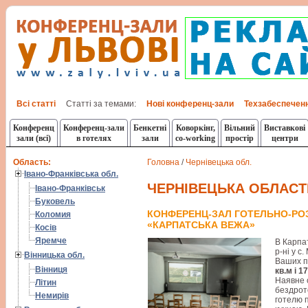
Всі статті
Статті за темами:
Нові конференц-зали
Техзабеспечен
Конференц
Конференц-зали
Бенкетні
Коворкінг,
Вільний
Виставкові
зали (всі)
в готелях
зали
co-working
простір
центри
Область:
Головна
/
Чернівецька обл.
Івано-Франківська обл.
ЧЕРНІВЕЦЬКА ОБЛАСТ
Івано-Франківськ
Буковель
КОНФЕРЕНЦ-ЗАЛ ГОТЕЛЬНО-Р
Коломия
«КАРПАТСЬКА ВЕЖА»
Косів
Яремче
В Карпат
р-ні у с
Вінницька обл.
Ваших п
Вінниця
кв.м і 1
Наявне 
Літин
бездрото
Немирів
готелю 