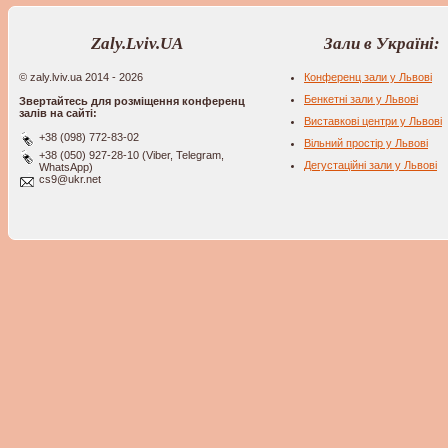
Zaly.Lviv.UA
Зали в Україні:
© zaly.lviv.ua 2014 - 2026
Конференц зали у Львові
Бенкетні зали у Львові
Звертайтесь для розміщення конференц
залів на сайті:
Виставкові центри у Львові
+38 (098) 772-83-02
Вільний простір у Львові
+38 (050) 927-28-10 (Viber, Telegram,
Дегустаційні зали у Львові
WhatsApp)
cs9@ukr.net