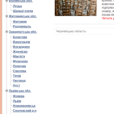
кухнею. 
Волинська обл.
комплек
Луцьк
підігрів
Шацькі озера
номер, в
ігрова к
Житомирська обл.
Читати д
Житомир
Радомишль
Чернівецька область
Закарпатська обл.
Берегове
Виноградів
Воєводино
Жденієво
Міжгір'я
Мукачево
Перечин
Свалява
Тячів
Ужгород
Хуст
Львівська обл.
Жовква
Львів
Новояворівськ
Сколевский р-н