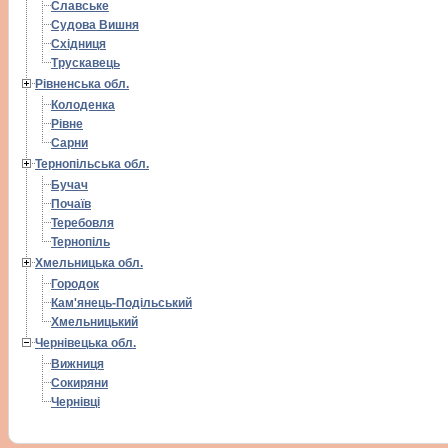
Славське
Судова Вишня
Східниця
Трускавець
Рівненська обл.
Колоденка
Рівне
Сарни
Тернопільська обл.
Бучач
Почаїв
Теребовля
Тернопіль
Хмельницька обл.
Городок
Кам'янець-Подільський
Хмельницький
Чернівецька обл.
Вижниця
Сокиряни
Чернівці